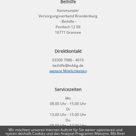
Beihilfe
Kommunaler
Versorgungsverband Brandenburg
- Beihilfe -
Postfach 12 09
16771 Gransee
Direktkontakt
03306 7986 - 4010
beihilfe@kvbbg.de
weitere Möglichkeiten
Servicezeiten
Mo
08.00 Uhr - 15.00 Uhr
Di
13.00 Uhr - 15.00 Uhr
Do
08.00 Uhr - 12.00 Uhr
Wir möchten unseren Internet-Auftritt für Sie weiter optimieren und
Fr
nutzen deshalb Cookies und das Analyse-Programm Matomo. Mit Ihrer