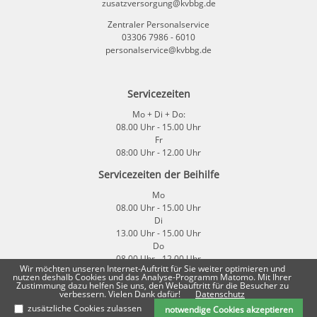
zusatzversorgung@kvbbg.de
Zentraler Personalservice
03306 7986 - 6010
personalservice@kvbbg.de
Servicezeiten
Mo + Di + Do:
08.00 Uhr - 15.00 Uhr
Fr
08:00 Uhr - 12.00 Uhr
Servicezeiten der Beihilfe
Mo
08.00 Uhr - 15.00 Uhr
Di
13.00 Uhr - 15.00 Uhr
Do
08.00 Uhr - 12.00 Uhr
Wir möchten unseren Internet-Auftritt für Sie weiter optimieren und
Fr
nutzen deshalb Cookies und das Analyse-Programm Matomo. Mit Ihrer
08:00 Uhr - 12.00 Uhr
Zustimmung dazu helfen Sie uns, den Webauftritt für die Besucher zu
verbessern. Vielen Dank dafür!
Datenschutz
zusätzliche Cookies zulassen
notwendige Cookies akzeptieren
Impressum
|
Datenschutz