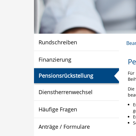
Rundschreiben
Bea
Finanzierung
Pe
Für
Pensionsrückstellung
Bei
Die
Dienstherrenwechsel
bea
E
Häufige Fragen
g
E
S
Anträge / Formulare