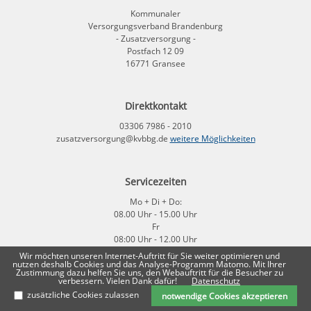
Kommunaler
Versorgungsverband Brandenburg
- Zusatzversorgung -
Postfach 12 09
16771 Gransee
Direktkontakt
03306 7986 - 2010
zusatzversorgung@kvbbg.de
weitere Möglichkeiten
Servicezeiten
Mo + Di + Do:
08.00 Uhr - 15.00 Uhr
Fr
08:00 Uhr - 12.00 Uhr
Wir möchten unseren Internet-Auftritt für Sie weiter optimieren und
nutzen deshalb Cookies und das Analyse-Programm Matomo. Mit Ihrer
Impressum
|
Datenschutz
Zustimmung dazu helfen Sie uns, den Webauftritt für die Besucher zu
verbessern. Vielen Dank dafür!
Datenschutz
zusätzliche Cookies zulassen
notwendige Cookies akzeptieren