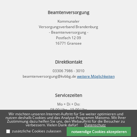
Beamtenversorgung
Kommunaler
Versorgungsverband Brandenburg
- Beamtenversorgung -
Postfach 12 09
16771 Gransee
Direktkontakt
03306 7986 - 3010
beamtenversorgung@kvbbg.de
weitere Möglichkeiten
Servicezeiten
Mo + Di + Do:
08.00 Uhr - 15.00 Uhr
Wir möchten unseren Internet-Auftritt für Sie weiter optimieren und
Fr
nutzen deshalb Cookies und das Analyse-Programm Matomo. Mit Ihrer
08:00 Uhr - 12.00 Uhr
Zustimmung dazu helfen Sie uns, den Webauftritt für die Besucher zu
verbessern. Vielen Dank dafür!
Datenschutz
zusätzliche Cookies zulassen
notwendige Cookies akzeptieren
Impressum
|
Datenschutz