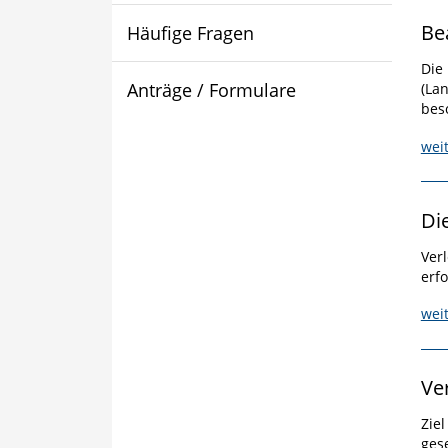
Be
Häufige Fragen
Die
Anträge / Formulare
(La
bes
wei
Di
Ver
erf
wei
Ve
Zie
ges