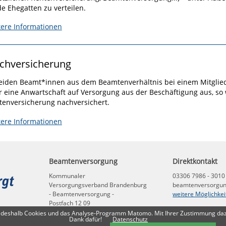
e Ehegatten zu verteilen.
tere Informationen
chversicherung
eiden Beamt*innen aus dem Beamtenverhältnis bei einem Mitglie
r eine Anwartschaft auf Versorgung aus der Beschäftigung aus, so 
tenversicherung nachversichert.
tere Informationen
Beamtenversorgung
Direktkontakt
Kommunaler
03306 7986 - 3010
Versorgungsverband Brandenburg
beamtenversorgu
- Beamtenversorgung -
weitere Möglichkei
Postfach 12 09
16771 Gransee
en deshalb Cookies und das Analyse-Programm Matomo. Mit Ihrer Zustimmung dazu 
Dank dafür!
Datenschutz