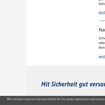
beid
wei
Na
Sch
ode
Ren
wei
Wir möchten unseren Internet-Auftritt für Sie weiter optimieren und nutz